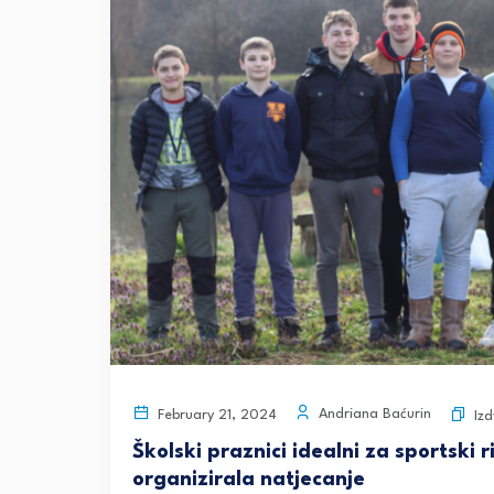
Andriana Baćurin
February 21, 2024
Iz
Školski praznici idealni za sportski
organizirala natjecanje