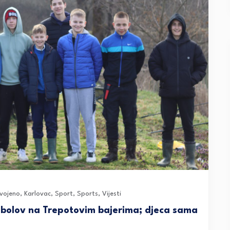
dvojeno
,
Karlovac
,
Sport
,
Sports
,
Vijesti
 ribolov na Trepotovim bajerima; djeca sama