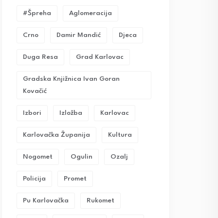
#Špreha
Aglomeracija
Crno
Damir Mandić
Djeca
Duga Resa
Grad Karlovac
Gradska Knjižnica Ivan Goran
Kovačić
Izbori
Izložba
Karlovac
Karlovačka Županija
Kultura
Nogomet
Ogulin
Ozalj
Policija
Promet
Pu Karlovačka
Rukomet