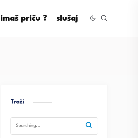
imaš priču ?
slušaj
Traži
Search
for: