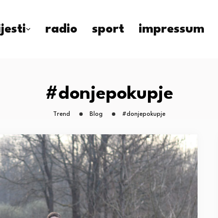
ijesti
radio
sport
impressum
#donjepokupje
Trend
Blog
#donjepokupje