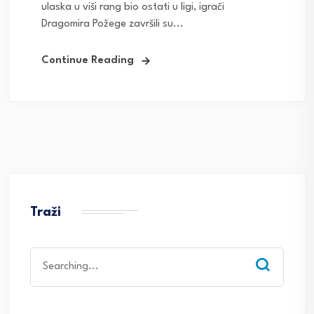
ulaska u viši rang bio ostati u ligi, igrači
Dragomira Požege završili su...
Continue Reading
Traži
Search
for: