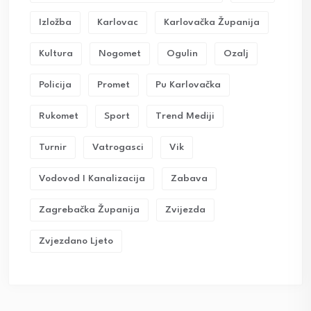
Izložba
Karlovac
Karlovačka Županija
Kultura
Nogomet
Ogulin
Ozalj
Policija
Promet
Pu Karlovačka
Rukomet
Sport
Trend Mediji
Turnir
Vatrogasci
Vik
Vodovod I Kanalizacija
Zabava
Zagrebačka Županija
Zvijezda
Zvjezdano Ljeto