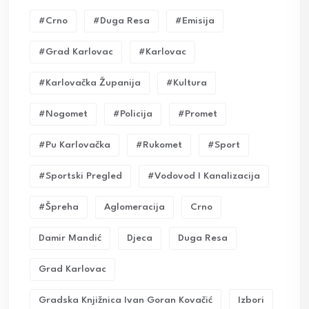
#crno
#duga Resa
#emisija
#grad Karlovac
#karlovac
#karlovačka Županija
#kultura
#nogomet
#policija
#promet
#pu Karlovačka
#rukomet
#sport
#sportski Pregled
#vodovod I Kanalizacija
#Špreha
Aglomeracija
Crno
Damir Mandić
Djeca
Duga Resa
Grad Karlovac
Gradska Knjižnica Ivan Goran Kovačić
Izbori