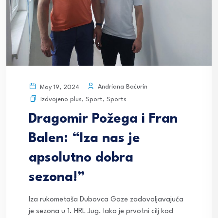
Andriana Baćurin
May 19, 2024
Izdvojeno plus
,
Sport
,
Sports
Dragomir Požega i Fran
Balen: “Iza nas je
apsolutno dobra
sezona!”
Iza rukometaša Dubovca Gaze zadovoljavajuća
je sezona u 1. HRL Jug. Iako je prvotni cilj kod