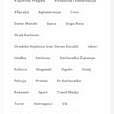
#sportski Pregled
#vodovod I Kanalizacija
#Špreha
Aglomeracija
Crno
Damir Mandić
Djeca
Duga Resa
Grad Karlovac
Gradska Knjižnica Ivan Goran Kovačić
Izbori
Izložba
Karlovac
Karlovačka Županija
Kultura
Nogomet
Ogulin
Ozalj
Policija
Promet
Pu Karlovačka
Rukomet
Sport
Trend Mediji
Turnir
Vatrogasci
Vik