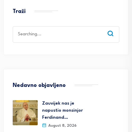
Traži
Search
for:
Nedavno objavljeno
Zauvijek nas je
napustio monsinjor
Ferdinand…
August 8, 2026