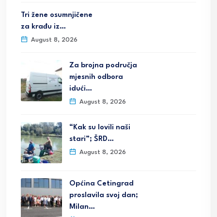
Tri žene osumnjičene
za krađu iz…
August 8, 2026
Za brojna područja
mjesnih odbora
idući…
August 8, 2026
“Kak su lovili naši
stari”; ŠRD…
August 8, 2026
Općina Cetingrad
proslavila svoj dan;
Milan…