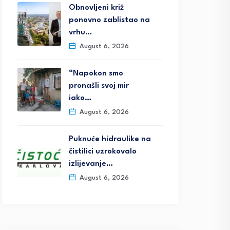
Obnovljeni križ
ponovno zablistao na
vrhu…
August 6, 2026
“Napokon smo
pronašli svoj mir
iako…
August 6, 2026
Puknuće hidraulike na
čistilici uzrokovalo
izlijevanje…
August 6, 2026