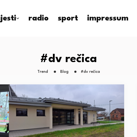
ijesti
radio
sport
impressum
#dv rečica
Trend
Blog
#dv rečica