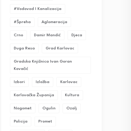
#vodovod I Kanalizacija
#Špreha
Aglomeracija
Crno
Damir Mandić
Djeca
Duga Resa
Grad Karlovac
Gradska Knjižnica Ivan Goran
Kovačić
Izbori
Izložba
Karlovac
Karlovačka Županija
Kultura
Nogomet
Ogulin
Ozalj
Policija
Promet