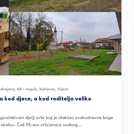
zdvojeno
,
KA - impuls
,
Karlovac
,
Vijesti
ra kod djece, a kod roditelja veliko
goočekivani dječji vrtić koji je olakšao svakodnevne brige
žu okolicu. Čak 55-ero vrtićanaca svakog...