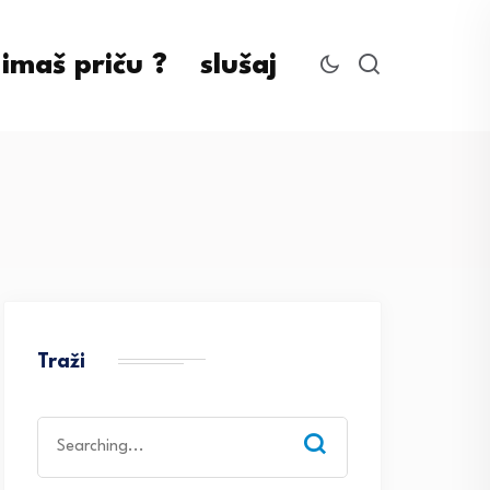
imaš priču ?
slušaj
Traži
Search
for: