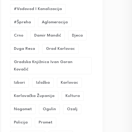
#vodovod I Kanalizacija
#Špreha
Aglomeracija
Crno
Damir Mandić
Djeca
Duga Resa
Grad Karlovac
Gradska Knjižnica Ivan Goran
Kovačić
Izbori
Izložba
Karlovac
Karlovačka Županija
Kultura
Nogomet
Ogulin
Ozalj
Policija
Promet