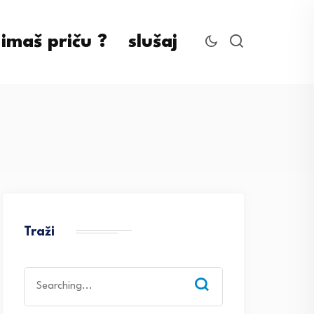
imaš priču ?
slušaj
Traži
Search
for: