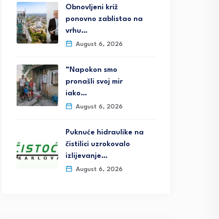
Obnovljeni križ
ponovno zablistao na
vrhu…
August 6, 2026
“Napokon smo
pronašli svoj mir
iako…
August 6, 2026
Puknuće hidraulike na
čistilici uzrokovalo
izlijevanje…
August 6, 2026