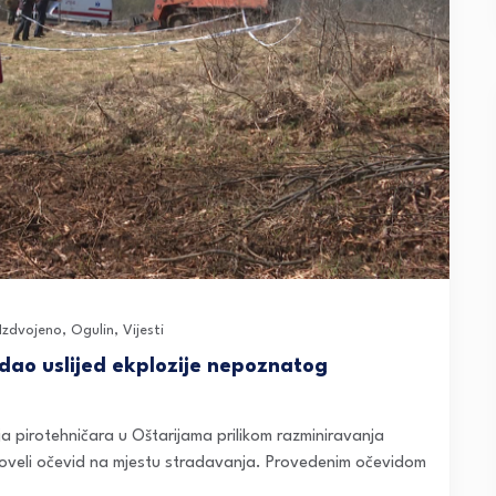
Izdvojeno
,
Ogulin
,
Vijesti
adao uslijed ekplozije nepoznatog
 pirotehničara u Oštarijama prilikom razminiravanja
 proveli očevid na mjestu stradavanja. Provedenim očevidom