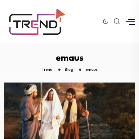
emaus
Trend
Blog
emaus