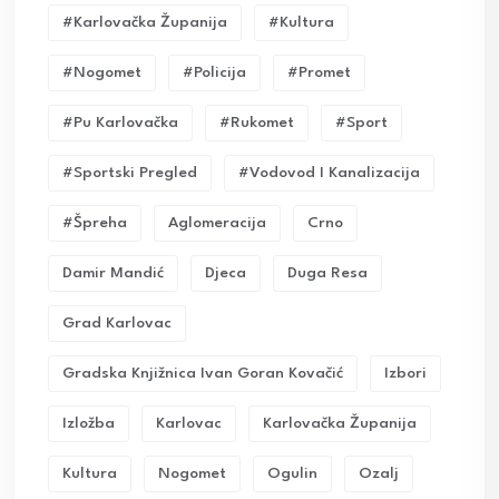
#karlovačka Županija
#kultura
#nogomet
#policija
#promet
#pu Karlovačka
#rukomet
#sport
#sportski Pregled
#vodovod I Kanalizacija
#Špreha
Aglomeracija
Crno
Damir Mandić
Djeca
Duga Resa
Grad Karlovac
Gradska Knjižnica Ivan Goran Kovačić
Izbori
Izložba
Karlovac
Karlovačka Županija
Kultura
Nogomet
Ogulin
Ozalj