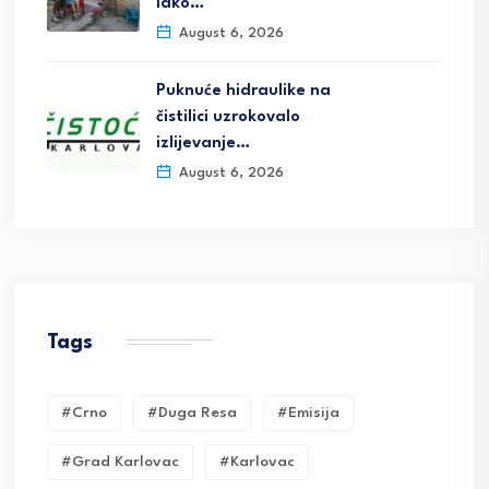
iako…
August 6, 2026
Puknuće hidraulike na
čistilici uzrokovalo
izlijevanje…
August 6, 2026
Tags
#crno
#duga Resa
#emisija
#grad Karlovac
#karlovac