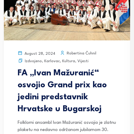
Robertina Čuhnil
August 28, 2024
Izdvojeno
,
Karlovac
,
Kultura
,
Vijesti
FA „Ivan Mažuranić“
osvojio Grand prix kao
jedini predstavnik
Hrvatske u Bugarskoj
Folklorni ansambl Ivan Mažuranić osvojio je zlatnu
plaketu na nedavno održanom jubilarnom 30.