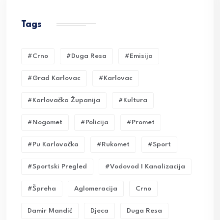
Tags
#crno
#duga Resa
#emisija
#grad Karlovac
#karlovac
#karlovačka Županija
#kultura
#nogomet
#policija
#promet
#pu Karlovačka
#rukomet
#sport
#sportski Pregled
#vodovod I Kanalizacija
#Špreha
Aglomeracija
Crno
Damir Mandić
Djeca
Duga Resa