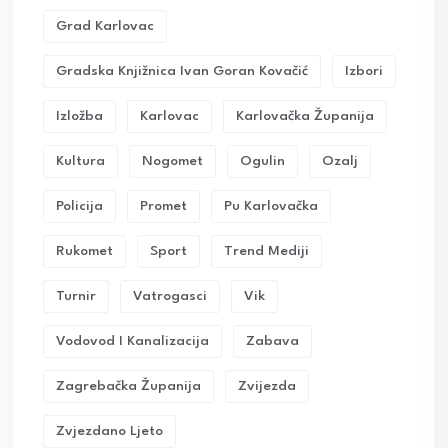
Grad Karlovac
Gradska Knjižnica Ivan Goran Kovačić
Izbori
Izložba
Karlovac
Karlovačka Županija
Kultura
Nogomet
Ogulin
Ozalj
Policija
Promet
Pu Karlovačka
Rukomet
Sport
Trend Mediji
Turnir
Vatrogasci
Vik
Vodovod I Kanalizacija
Zabava
Zagrebačka Županija
Zvijezda
Zvjezdano Ljeto