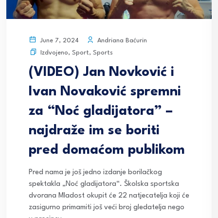
Andriana Baćurin
June 7, 2024
Izdvojeno
,
Sport
,
Sports
(VIDEO) Jan Novković i
Ivan Novaković spremni
za “Noć gladijatora” –
najdraže im se boriti
pred domaćom publikom
Pred nama je još jedno izdanje borilačkog
spektakla „Noć gladijatora“. Školska sportska
dvorana Mladost okupit će 22 natjecatelja koji će
zasigurno primamiti još veći broj gledatelja nego