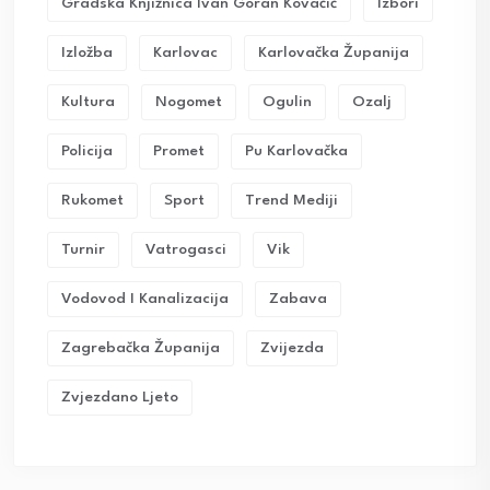
Gradska Knjižnica Ivan Goran Kovačić
Izbori
Izložba
Karlovac
Karlovačka Županija
Kultura
Nogomet
Ogulin
Ozalj
Policija
Promet
Pu Karlovačka
Rukomet
Sport
Trend Mediji
Turnir
Vatrogasci
Vik
Vodovod I Kanalizacija
Zabava
Zagrebačka Županija
Zvijezda
Zvjezdano Ljeto