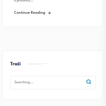
u prosincu...
Continue Reading
Traži
Search
for: