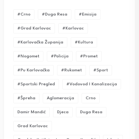
#crno
#duga Resa
#emisija
#grad Karlovac
#karlovac
#karlovačka Županija
#kultura
#nogomet
#policija
#promet
#pu Karlovačka
#rukomet
#sport
#sportski Pregled
#vodovod I Kanalizacija
#Špreha
Aglomeracija
Crno
Damir Mandić
Djeca
Duga Resa
Grad Karlovac