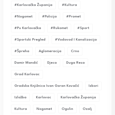
#karlovačka Županija
#kultura
#nogomet
#policija
#promet
#pu Karlovačka
#rukomet
#sport
#sportski Pregled
#vodovod I Kanalizacija
#Špreha
Aglomeracija
Crno
Damir Mandić
Djeca
Duga Resa
Grad Karlovac
Gradska Knjižnica Ivan Goran Kovačić
Izbori
Izložba
Karlovac
Karlovačka Županija
Kultura
Nogomet
Ogulin
Ozalj