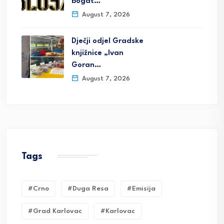
bogat…
August 7, 2026
Dječji odjel Gradske
knjižnice „Ivan
Goran…
August 7, 2026
Tags
#crno
#duga Resa
#emisija
#grad Karlovac
#karlovac