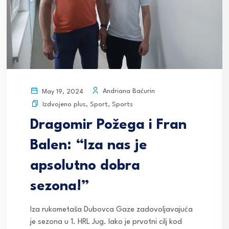
Andriana Baćurin
May 19, 2024
Izdvojeno plus
,
Sport
,
Sports
Dragomir Požega i Fran
Balen: “Iza nas je
apsolutno dobra
sezona!”
Iza rukometaša Dubovca Gaze zadovoljavajuća
je sezona u 1. HRL Jug. Iako je prvotni cilj kod