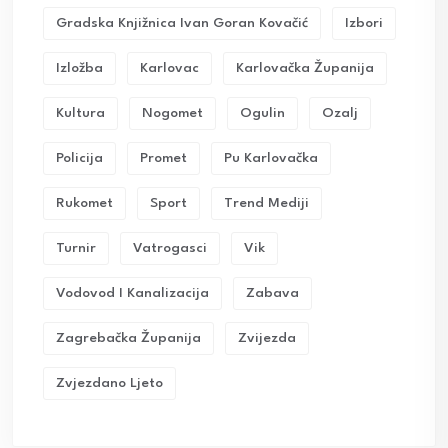
Gradska Knjižnica Ivan Goran Kovačić
Izbori
Izložba
Karlovac
Karlovačka Županija
Kultura
Nogomet
Ogulin
Ozalj
Policija
Promet
Pu Karlovačka
Rukomet
Sport
Trend Mediji
Turnir
Vatrogasci
Vik
Vodovod I Kanalizacija
Zabava
Zagrebačka Županija
Zvijezda
Zvjezdano Ljeto