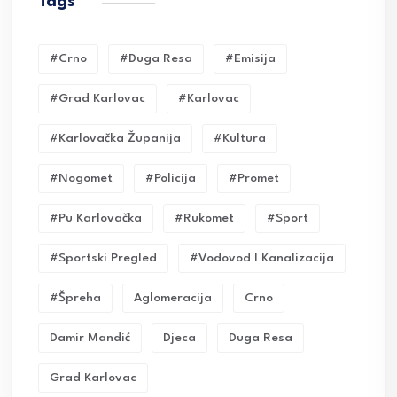
Tags
#crno
#duga Resa
#emisija
#grad Karlovac
#karlovac
#karlovačka Županija
#kultura
#nogomet
#policija
#promet
#pu Karlovačka
#rukomet
#sport
#sportski Pregled
#vodovod I Kanalizacija
#Špreha
Aglomeracija
Crno
Damir Mandić
Djeca
Duga Resa
Grad Karlovac