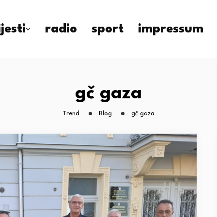
ijesti
radio
sport
impressum
gč gaza
Trend
Blog
gč gaza