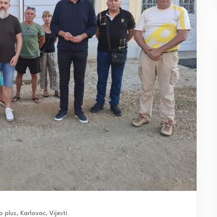
o plus
,
Karlovac
,
Vijesti