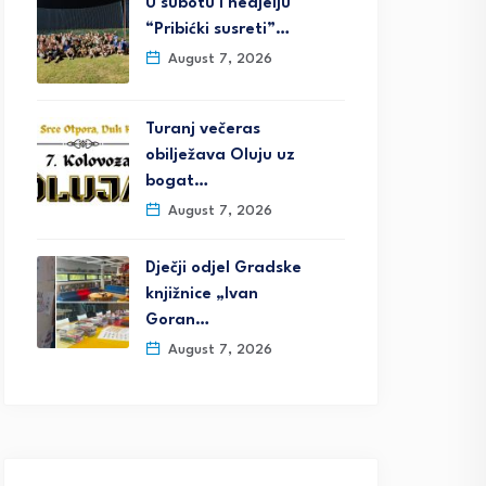
U subotu i nedjelju
“Pribićki susreti”…
August 7, 2026
Turanj večeras
obilježava Oluju uz
bogat…
August 7, 2026
Dječji odjel Gradske
knjižnice „Ivan
Goran…
August 7, 2026