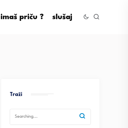
imaš priču ?
slušaj
Traži
Search
for: