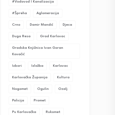
#vodovod I Kanalizacija
#Špreha
Aglomeracija
Crno
Damir Mandić
Djeca
Duga Resa
Grad Karlovac
Gradska Knjižnica Ivan Goran
Kovačić
Izbori
Izložba
Karlovac
Karlovačka Županija
Kultura
Nogomet
Ogulin
Ozalj
Policija
Promet
Pu Karlovačka
Rukomet