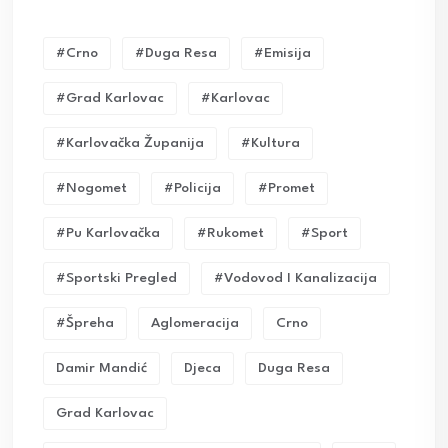
#crno
#duga Resa
#emisija
#grad Karlovac
#karlovac
#karlovačka Županija
#kultura
#nogomet
#policija
#promet
#pu Karlovačka
#rukomet
#sport
#sportski Pregled
#vodovod I Kanalizacija
#Špreha
Aglomeracija
Crno
Damir Mandić
Djeca
Duga Resa
Grad Karlovac