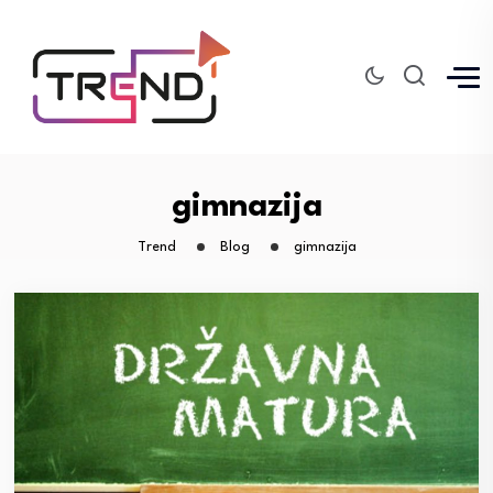
gimnazija
Trend
Blog
gimnazija