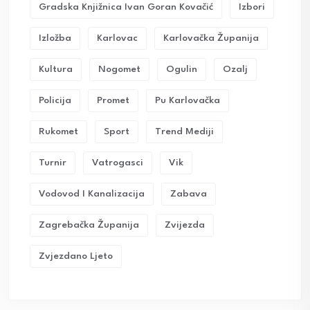
Gradska Knjižnica Ivan Goran Kovačić
Izbori
Izložba
Karlovac
Karlovačka Županija
Kultura
Nogomet
Ogulin
Ozalj
Policija
Promet
Pu Karlovačka
Rukomet
Sport
Trend Mediji
Turnir
Vatrogasci
Vik
Vodovod I Kanalizacija
Zabava
Zagrebačka Županija
Zvijezda
Zvjezdano Ljeto