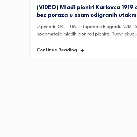
(VIDEO) Mlađi pioniri Karlovca 1919 
bez poraza u osam odigranih utakm
U periodu 04. – 06. listopada u Biogradu N/M i S
nogometaša mlađih pionira i pionira. Turnir okuplj
Continue Reading