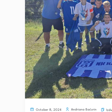
Andriana Baćurin
October 8, 2024
Izd