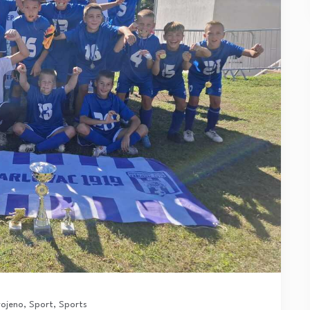
vojeno
,
Sport
,
Sports