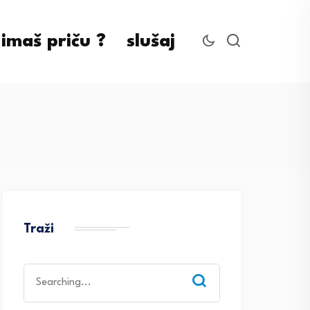
imaš priču ?
slušaj
Traži
Search
for: