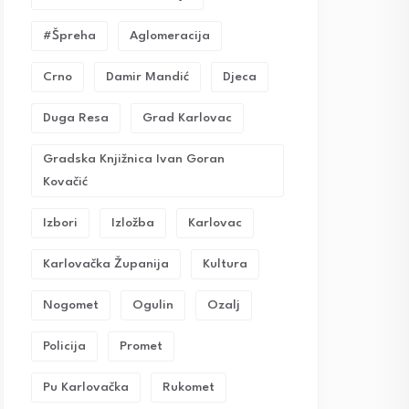
#Špreha
Aglomeracija
Crno
Damir Mandić
Djeca
Duga Resa
Grad Karlovac
Gradska Knjižnica Ivan Goran
Kovačić
Izbori
Izložba
Karlovac
Karlovačka Županija
Kultura
Nogomet
Ogulin
Ozalj
Policija
Promet
Pu Karlovačka
Rukomet