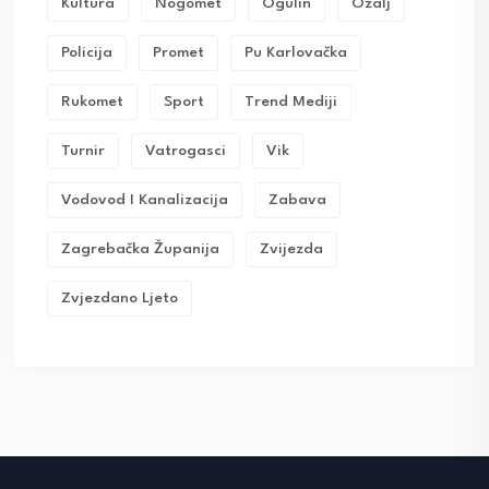
Kultura
Nogomet
Ogulin
Ozalj
Policija
Promet
Pu Karlovačka
Rukomet
Sport
Trend Mediji
Turnir
Vatrogasci
Vik
Vodovod I Kanalizacija
Zabava
Zagrebačka Županija
Zvijezda
Zvjezdano Ljeto