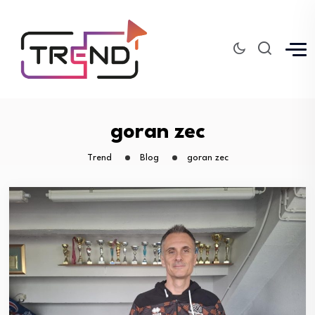
goran zec
Trend
Blog
goran zec