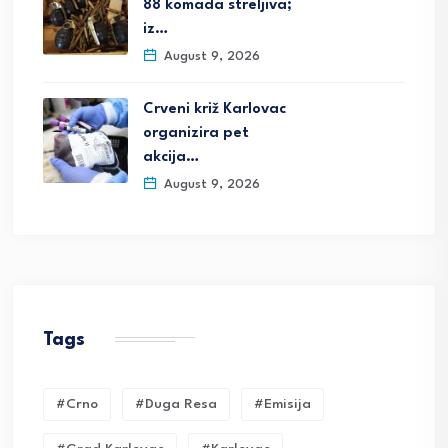
88 komada streljiva;
iz…
August 9, 2026
Crveni križ Karlovac
organizira pet
akcija…
August 9, 2026
Tags
#crno
#duga Resa
#emisija