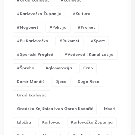
#grad Karlovac
#karlovac
#karlovačka Županija
#kultura
#nogomet
#policija
#promet
#pu Karlovačka
#rukomet
#sport
#sportski Pregled
#vodovod I Kanalizacija
#Špreha
Aglomeracija
Crno
Damir Mandić
Djeca
Duga Resa
Grad Karlovac
Gradska Knjižnica Ivan Goran Kovačić
Izbori
Izložba
Karlovac
Karlovačka Županija