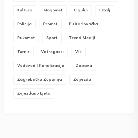
Kultura
Nogomet
Ogulin
Ozalj
Policija
Promet
Pu Karlovačka
Rukomet
Sport
Trend Mediji
Turnir
Vatrogasci
Vik
Vodovod I Kanalizacija
Zabava
Zagrebačka Županija
Zvijezda
Zvjezdano Ljeto