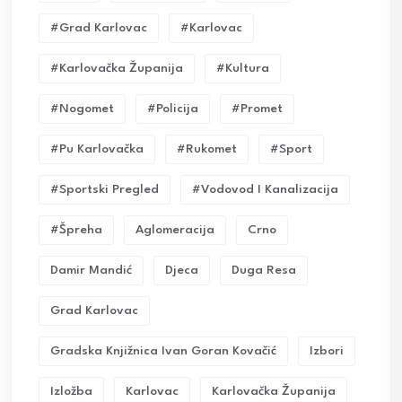
#grad Karlovac
#karlovac
#karlovačka Županija
#kultura
#nogomet
#policija
#promet
#pu Karlovačka
#rukomet
#sport
#sportski Pregled
#vodovod I Kanalizacija
#Špreha
Aglomeracija
Crno
Damir Mandić
Djeca
Duga Resa
Grad Karlovac
Gradska Knjižnica Ivan Goran Kovačić
Izbori
Izložba
Karlovac
Karlovačka Županija