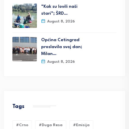
“Kak su lovili naši
stari”; ŠRD…
August 8, 2026
Općina Cetingrad
proslavila svoj dan;
Milan…
August 8, 2026
Tags
#crno
#duga Resa
#emisija