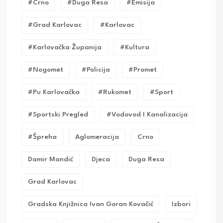
#crno
#duga Resa
#emisija
#grad Karlovac
#karlovac
#karlovačka Županija
#kultura
#nogomet
#policija
#promet
#pu Karlovačka
#rukomet
#sport
#sportski Pregled
#vodovod I Kanalizacija
#Špreha
Aglomeracija
Crno
Damir Mandić
Djeca
Duga Resa
Grad Karlovac
Gradska Knjižnica Ivan Goran Kovačić
Izbori