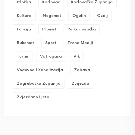
Izložba
Karlovac
Karlovačka Županija
Kultura
Nogomet
Ogulin
Ozalj
Policija
Promet
Pu Karlovačka
Rukomet
Sport
Trend Mediji
Turnir
Vatrogasci
Vik
Vodovod I Kanalizacija
Zabava
Zagrebačka Županija
Zvijezda
Zvjezdano Ljeto