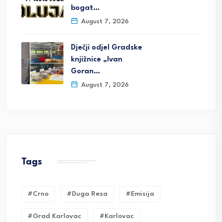
bogat…
August 7, 2026
Dječji odjel Gradske
knjižnice „Ivan
Goran…
August 7, 2026
Tags
#crno
#duga Resa
#emisija
#grad Karlovac
#karlovac