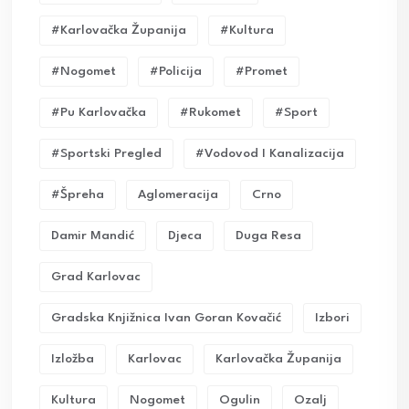
#karlovačka Županija
#kultura
#nogomet
#policija
#promet
#pu Karlovačka
#rukomet
#sport
#sportski Pregled
#vodovod I Kanalizacija
#Špreha
Aglomeracija
Crno
Damir Mandić
Djeca
Duga Resa
Grad Karlovac
Gradska Knjižnica Ivan Goran Kovačić
Izbori
Izložba
Karlovac
Karlovačka Županija
Kultura
Nogomet
Ogulin
Ozalj