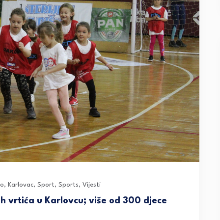
no
,
Karlovac
,
Sport
,
Sports
,
Vijesti
jih vrtića u Karlovcu; više od 300 djece