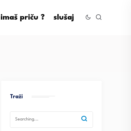
imaš priču ?
slušaj
Traži
Search
for: