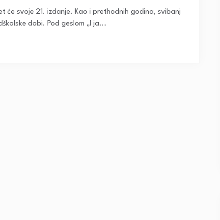
jet će svoje 21. izdanje. Kao i prethodnih godina, svibanj
dškolske dobi. Pod geslom „I ja...