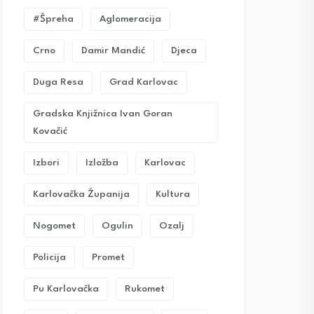
#Špreha
Aglomeracija
Crno
Damir Mandić
Djeca
Duga Resa
Grad Karlovac
Gradska Knjižnica Ivan Goran
Kovačić
Izbori
Izložba
Karlovac
Karlovačka Županija
Kultura
Nogomet
Ogulin
Ozalj
Policija
Promet
Pu Karlovačka
Rukomet