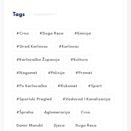
Tags
#crno
#duga Resa
#emisija
#grad Karlovac
#karlovac
#karlovačka Županija
#kultura
#nogomet
#policija
#promet
#pu Karlovačka
#rukomet
#sport
#sportski Pregled
#vodovod I Kanalizacija
#Špreha
Aglomeracija
Crno
Damir Mandić
Djeca
Duga Resa