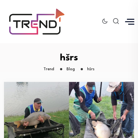
hšrs
Trend
Blog
hšrs