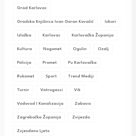
Grad Karlovac
Gradska Knjižnica Ivan Goran Kovačić
Izbori
Izložba
Karlovac
Karlovačka Županija
Kultura
Nogomet
Ogulin
Ozalj
Policija
Promet
Pu Karlovačka
Rukomet
Sport
Trend Mediji
Turnir
Vatrogasci
Vik
Vodovod I Kanalizacija
Zabava
Zagrebačka Županija
Zvijezda
Zvjezdano Ljeto