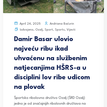
Andriana Baćurin
April 24, 2025
Izdvojeno
,
Ozalj
,
Sport
,
Sports
,
Vijesti
Damir Basar ulovio
najveću ribu ikad
uhvaćenu na službenim
natjecanjima HŠRS-a u
disciplini lov ribe udicom
na plovak
Športsko ribolovno društvo Ozalj (ŠRD Ozalj)
jedno je od značajnijih ribolovnih društava na