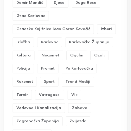
Damir Mandić
Djeca
Duga Resa
Grad Karlovac
Gradska Knjižnica Ivan Goran Kovačić
Izbori
Izložba
Karlovac
Karlovačka Županija
Kultura
Nogomet
Ogulin
Ozalj
Policija
Promet
Pu Karlovačka
Rukomet
Sport
Trend Mediji
Turnir
Vatrogasci
Vik
Vodovod I Kanalizacija
Zabava
Zagrebačka Županija
Zvijezda