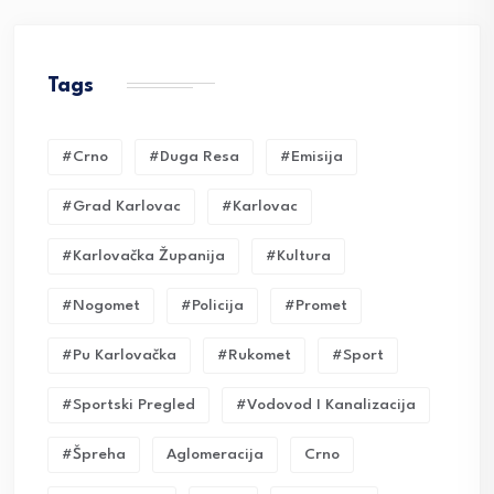
Tags
#crno
#duga Resa
#emisija
#grad Karlovac
#karlovac
#karlovačka Županija
#kultura
#nogomet
#policija
#promet
#pu Karlovačka
#rukomet
#sport
#sportski Pregled
#vodovod I Kanalizacija
#Špreha
Aglomeracija
Crno