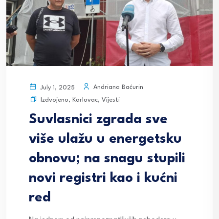
Andriana Baćurin
July 1, 2025
Izdvojeno
,
Karlovac
,
Vijesti
Suvlasnici zgrada sve
više ulažu u energetsku
obnovu; na snagu stupili
novi registri kao i kućni
red