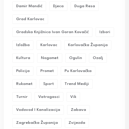
Damir Mandić
Djeca
Duga Resa
Grad Karlovac
Gradska Knjižnica Ivan Goran Kovačić
Izbori
Izložba
Karlovac
Karlovačka Županija
Kultura
Nogomet
Ogulin
Ozalj
Policija
Promet
Pu Karlovačka
Rukomet
Sport
Trend Mediji
Turnir
Vatrogasci
Vik
Vodovod I Kanalizacija
Zabava
Zagrebačka Županija
Zvijezda