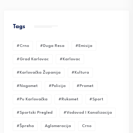
Tags
#crno
#duga Resa
#emisija
#grad Karlovac
#karlovac
#karlovačka Županija
#kultura
#nogomet
#policija
#promet
#pu Karlovačka
#rukomet
#sport
#sportski Pregled
#vodovod I Kanalizacija
#Špreha
Aglomeracija
Crno