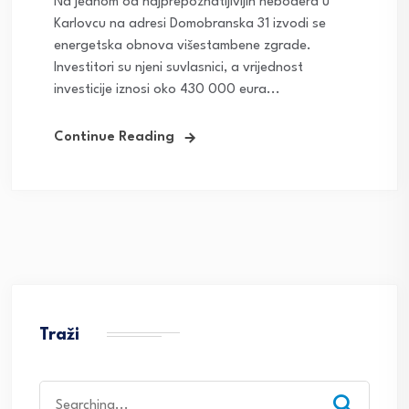
Na jednom od najprepoznatljivijih nebodera u
Karlovcu na adresi Domobranska 31 izvodi se
energetska obnova višestambene zgrade.
Investitori su njeni suvlasnici, a vrijednost
investicije iznosi oko 430 000 eura...
Continue Reading
Traži
Search