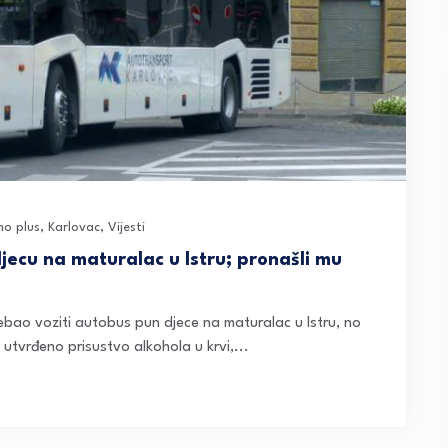
no plus
,
Karlovac
,
Vijesti
ecu na maturalac u Istru; pronašli mu
ebao voziti autobus pun djece na maturalac u Istru, no
 utvrđeno prisustvo alkohola u krvi,...