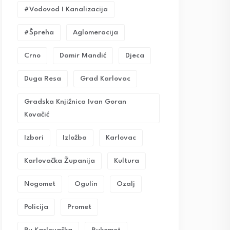
#vodovod I Kanalizacija
#Špreha
Aglomeracija
Crno
Damir Mandić
Djeca
Duga Resa
Grad Karlovac
Gradska Knjižnica Ivan Goran
Kovačić
Izbori
Izložba
Karlovac
Karlovačka Županija
Kultura
Nogomet
Ogulin
Ozalj
Policija
Promet