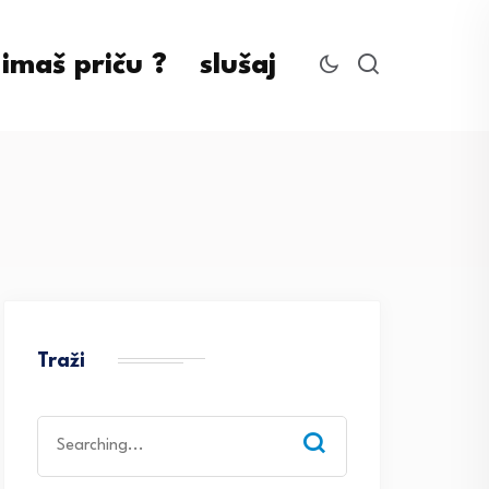
imaš priču ?
slušaj
Traži
Search
for: