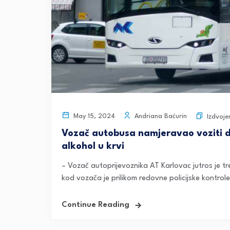
Andriana Baćurin
May 15, 2024
Izdvoje
Vozač autobusa namjeravao voziti dj
alkohol u krvi
– Vozač autoprijevoznika AT Karlovac jutros je tr
kod vozača je prilikom redovne policijske kontrole
Continue Reading