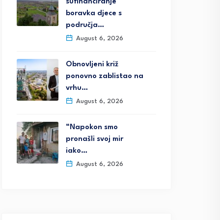
sufinanciranje
boravka djece s
područja…
August 6, 2026
Obnovljeni križ
ponovno zablistao na
vrhu…
August 6, 2026
“Napokon smo
pronašli svoj mir
iako…
August 6, 2026