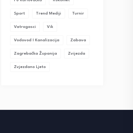
Pu Karlovačka
Rukomet
Sport
Trend Mediji
Turnir
Vatrogasci
Vik
Vodovod I Kanalizacija
Zabava
Zagrebačka Županija
Zvijezda
Zvjezdano Ljeto