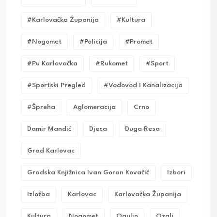
#karlovačka Županija
#kultura
#nogomet
#policija
#promet
#pu Karlovačka
#rukomet
#sport
#sportski Pregled
#vodovod I Kanalizacija
#Špreha
Aglomeracija
Crno
Damir Mandić
Djeca
Duga Resa
Grad Karlovac
Gradska Knjižnica Ivan Goran Kovačić
Izbori
Izložba
Karlovac
Karlovačka Županija
Kultura
Nogomet
Ogulin
Ozalj