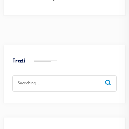
Traži
Search
for: