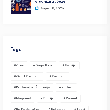
organizira „Suze…
August 9, 2026
Tags
#crno
#duga Resa
#emisija
#grad Karlovac
#karlovac
#karlovačka Županija
#kultura
#nogomet
#policija
#promet
#pu Karlovačka
#rukomet
#sport