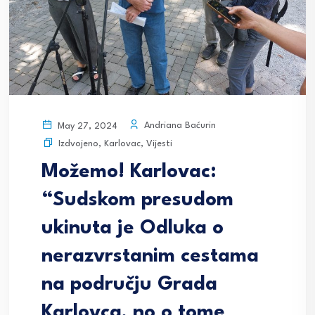
Andriana Baćurin
May 27, 2024
Izdvojeno
,
Karlovac
,
Vijesti
Možemo! Karlovac:
“Sudskom presudom
ukinuta je Odluka o
nerazvrstanim cestama
na području Grada
Karlovca, no o tome