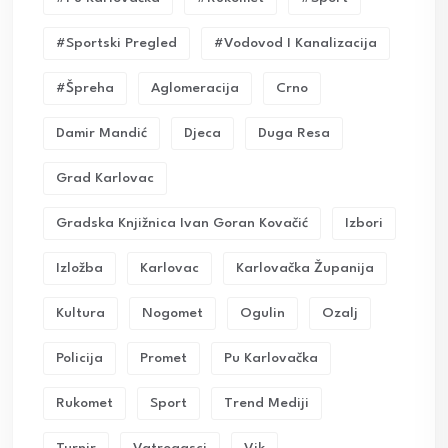
#sportski Pregled
#vodovod I Kanalizacija
#Špreha
Aglomeracija
Crno
Damir Mandić
Djeca
Duga Resa
Grad Karlovac
Gradska Knjižnica Ivan Goran Kovačić
Izbori
Izložba
Karlovac
Karlovačka Županija
Kultura
Nogomet
Ogulin
Ozalj
Policija
Promet
Pu Karlovačka
Rukomet
Sport
Trend Mediji
Turnir
Vatrogasci
Vik