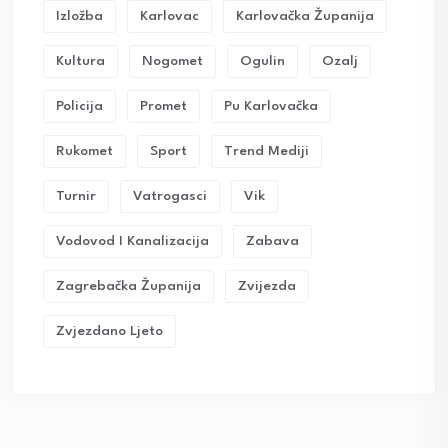
Izložba
Karlovac
Karlovačka Županija
Kultura
Nogomet
Ogulin
Ozalj
Policija
Promet
Pu Karlovačka
Rukomet
Sport
Trend Mediji
Turnir
Vatrogasci
Vik
Vodovod I Kanalizacija
Zabava
Zagrebačka Županija
Zvijezda
Zvjezdano Ljeto