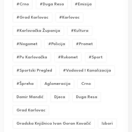
#crno
#duga Resa
#emisija
#grad Karlovac
#karlovac
#karlovačka Županija
#kultura
#nogomet
#policija
#promet
#pu Karlovačka
#rukomet
#sport
#sportski Pregled
#vodovod I Kanalizacija
#Špreha
Aglomeracija
Crno
Damir Mandić
Djeca
Duga Resa
Grad Karlovac
Gradska Knjižnica Ivan Goran Kovačić
Izbori