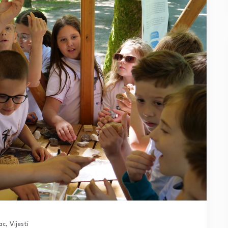
ac
,
Vijesti