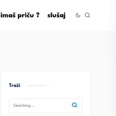
imaš priču ?
slušaj
Traži
Search
for: