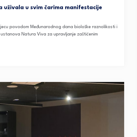
a uživala u svim čarima manifestacije
 djecu povodom Međunarodnog dana biološke raznolikosti i
a ustanova Natura Viva za upravljanje zaštićenim