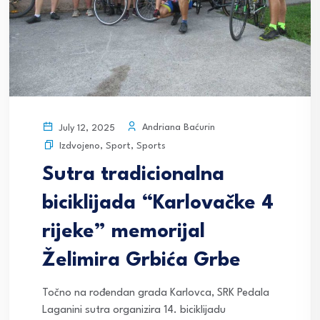
Andriana Baćurin
July 12, 2025
Izdvojeno
,
Sport
,
Sports
Sutra tradicionalna
biciklijada “Karlovačke 4
rijeke” memorijal
Želimira Grbića Grbe
Točno na rođendan grada Karlovca, SRK Pedala
Laganini sutra organizira 14. biciklijadu