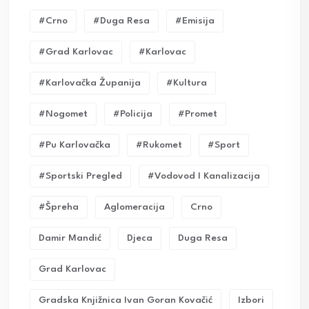
#crno
#duga Resa
#emisija
#grad Karlovac
#karlovac
#karlovačka Županija
#kultura
#nogomet
#policija
#promet
#pu Karlovačka
#rukomet
#sport
#sportski Pregled
#vodovod I Kanalizacija
#Špreha
Aglomeracija
Crno
Damir Mandić
Djeca
Duga Resa
Grad Karlovac
Gradska Knjižnica Ivan Goran Kovačić
Izbori