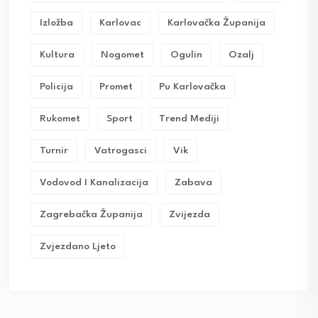
Izložba
Karlovac
Karlovačka Županija
Kultura
Nogomet
Ogulin
Ozalj
Policija
Promet
Pu Karlovačka
Rukomet
Sport
Trend Mediji
Turnir
Vatrogasci
Vik
Vodovod I Kanalizacija
Zabava
Zagrebačka Županija
Zvijezda
Zvjezdano Ljeto