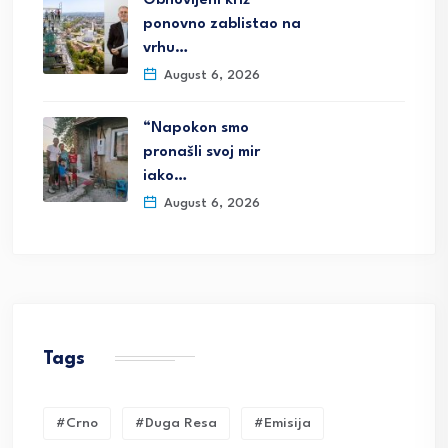
Obnovljeni križ
ponovno zablistao na
vrhu…
August 6, 2026
“Napokon smo
pronašli svoj mir
iako…
August 6, 2026
Tags
#crno
#duga Resa
#emisija