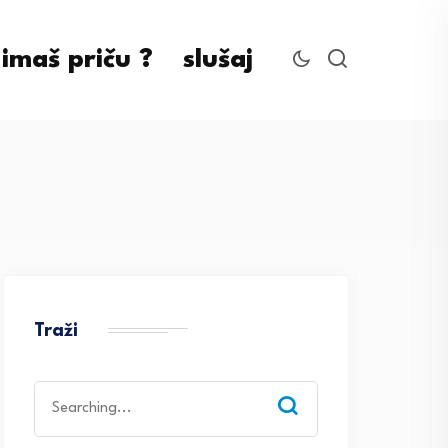
imaš priču ?
slušaj
Traži
Search
for: