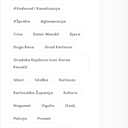
#vodovod I Kanalizacija
#Špreha
Aglomeracija
Crno
Damir Mandić
Djeca
Duga Resa
Grad Karlovac
Gradska Knjižnica Ivan Goran
Kovačić
Izbori
Izložba
Karlovac
Karlovačka Županija
Kultura
Nogomet
Ogulin
Ozalj
Policija
Promet