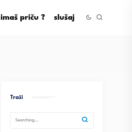
imaš priču ?
slušaj
Traži
Search
for: