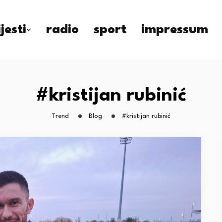
ijesti
radio
sport
impressum
#kristijan rubinić
Trend
Blog
#kristijan rubinić