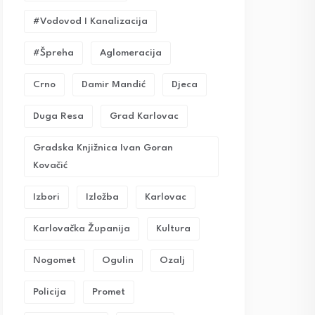
#vodovod I Kanalizacija
#Špreha
Aglomeracija
Crno
Damir Mandić
Djeca
Duga Resa
Grad Karlovac
Gradska Knjižnica Ivan Goran
Kovačić
Izbori
Izložba
Karlovac
Karlovačka Županija
Kultura
Nogomet
Ogulin
Ozalj
Policija
Promet