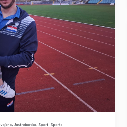
dvojeno
,
Jastrebarsko
,
Sport
,
Sports