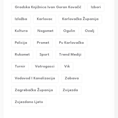
Gradska Knjižnica Ivan Goran Kovačić
Izbori
Izložba
Karlovac
Karlovačka Županija
Kultura
Nogomet
Ogulin
Ozalj
Policija
Promet
Pu Karlovačka
Rukomet
Sport
Trend Mediji
Turnir
Vatrogasci
Vik
Vodovod I Kanalizacija
Zabava
Zagrebačka Županija
Zvijezda
Zvjezdano Ljeto