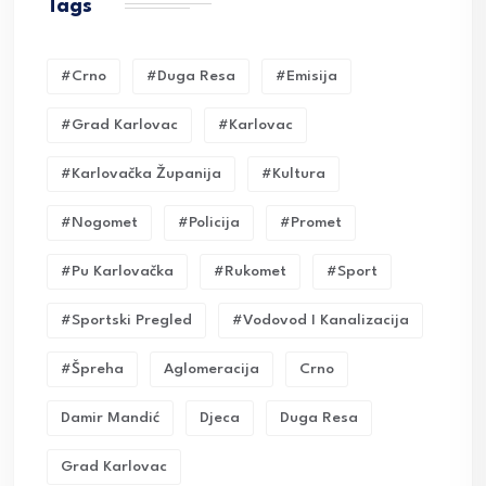
Tags
#crno
#duga Resa
#emisija
#grad Karlovac
#karlovac
#karlovačka Županija
#kultura
#nogomet
#policija
#promet
#pu Karlovačka
#rukomet
#sport
#sportski Pregled
#vodovod I Kanalizacija
#Špreha
Aglomeracija
Crno
Damir Mandić
Djeca
Duga Resa
Grad Karlovac