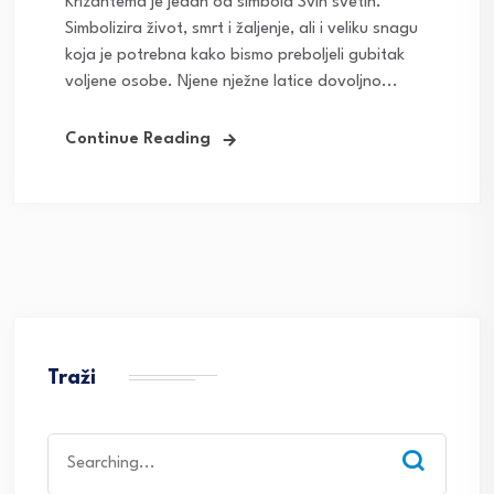
Krizantema je jedan od simbola Svih svetih.
Simbolizira život, smrt i žaljenje, ali i veliku snagu
koja je potrebna kako bismo preboljeli gubitak
voljene osobe. Njene nježne latice dovoljno...
Continue Reading
Traži
Search
for: