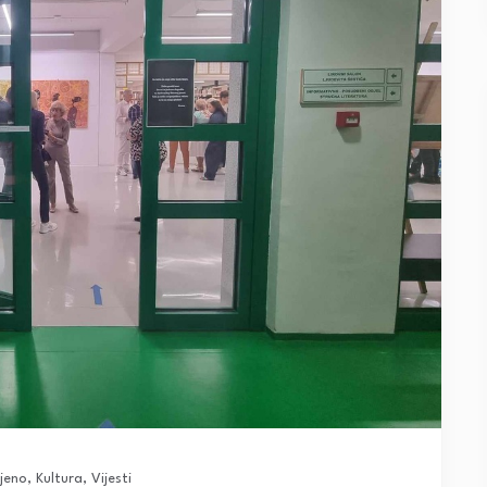
jeno
,
Kultura
,
Vijesti