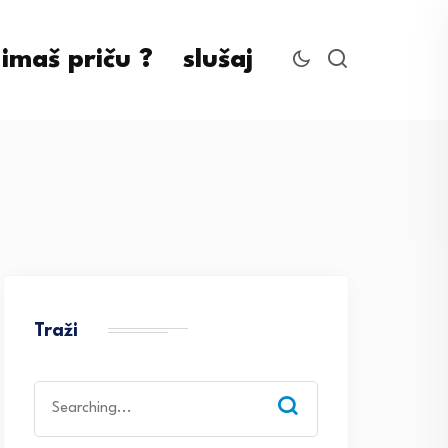
imaš priču ?
slušaj
Traži
Search
for: