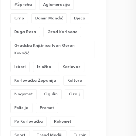
#Špreha
Aglomeracija
Crno
Damir Mandić
Djeca
Duga Resa
Grad Karlovac
Gradska Knjižnica Ivan Goran
Kovačić
Izbori
Izložba
Karlovac
Karlovačka Županija
Kultura
Nogomet
Ogulin
Ozalj
Policija
Promet
Pu Karlovačka
Rukomet
Sport
Trend Mediji
Turnir