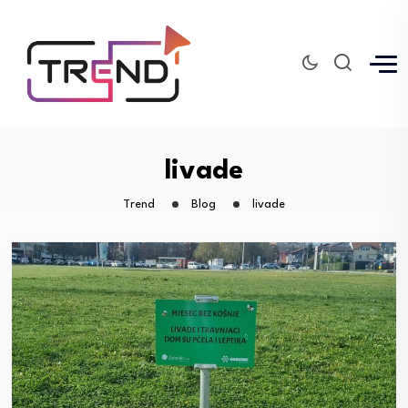
livade
Trend
Blog
livade