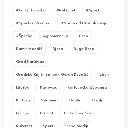
#pu Karlovačka
#rukomet
#sport
#sportski Pregled
#vodovod I Kanalizacija
#Špreha
Aglomeracija
Crno
Damir Mandić
Djeca
Duga Resa
Grad Karlovac
Gradska Knjižnica Ivan Goran Kovačić
Izbori
Izložba
Karlovac
Karlovačka Županija
Kultura
Nogomet
Ogulin
Ozalj
Policija
Promet
Pu Karlovačka
Rukomet
Sport
Trend Mediji