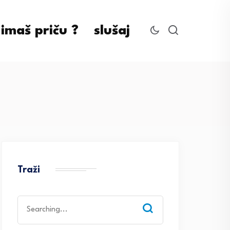
imaš priču ?
slušaj
Traži
Search
for: