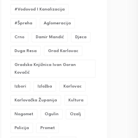
#vodovod I Kanalizacija
#Špreha
Aglomeracija
Crno
Damir Mandić
Djeca
Duga Resa
Grad Karlovac
Gradska Knjižnica Ivan Goran
Kovačić
Izbori
Izložba
Karlovac
Karlovačka Županija
Kultura
Nogomet
Ogulin
Ozalj
Policija
Promet