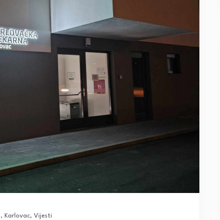
o
,
Karlovac
,
Vijesti