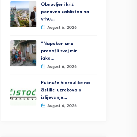
Obnovljeni križ
ponovno zablistao na
vrhu…
August 6, 2026
“Napokon smo
pronašli svoj mir
iako…
August 6, 2026
Puknuće hidraulike na
čistilici uzrokovalo
izlijevanje…
August 6, 2026