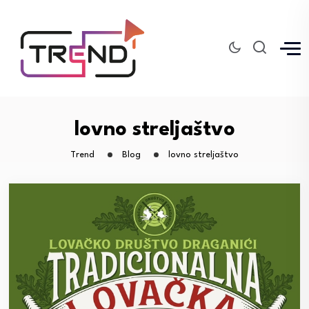
lovno streljaštvo
Trend
Blog
lovno streljaštvo