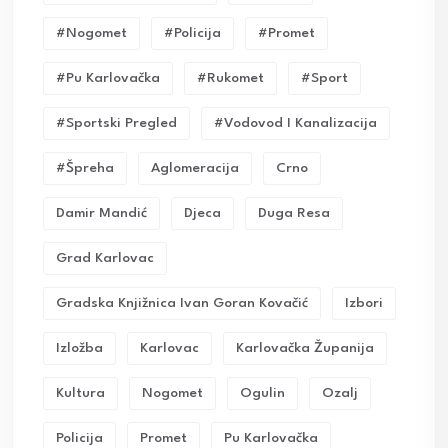
#nogomet
#policija
#promet
#pu Karlovačka
#rukomet
#sport
#sportski Pregled
#vodovod I Kanalizacija
#Špreha
Aglomeracija
Crno
Damir Mandić
Djeca
Duga Resa
Grad Karlovac
Gradska Knjižnica Ivan Goran Kovačić
Izbori
Izložba
Karlovac
Karlovačka Županija
Kultura
Nogomet
Ogulin
Ozalj
Policija
Promet
Pu Karlovačka