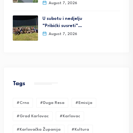
August 7, 2026
U subotu i nedjelju
“Pribićki susreti”…
August 7, 2026
Tags
#crno
#duga Resa
#emisija
#grad Karlovac
#karlovac
#karlovačka Županija
#kultura