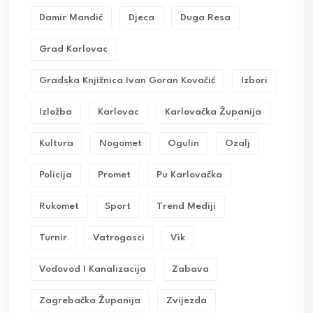
Damir Mandić
Djeca
Duga Resa
Grad Karlovac
Gradska Knjižnica Ivan Goran Kovačić
Izbori
Izložba
Karlovac
Karlovačka Županija
Kultura
Nogomet
Ogulin
Ozalj
Policija
Promet
Pu Karlovačka
Rukomet
Sport
Trend Mediji
Turnir
Vatrogasci
Vik
Vodovod I Kanalizacija
Zabava
Zagrebačka Županija
Zvijezda