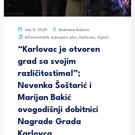
Andriana Baćurin
July 11, 2025
InformativKA
,
Izdvojeno plus
,
Karlovac
,
Vijesti
“Karlovac je otvoren
grad sa svojim
različitostima!”;
Nevenka Šoštarić i
Marijan Bakić
ovogodišnji dobitnici
Nagrade Grada
Karlovca