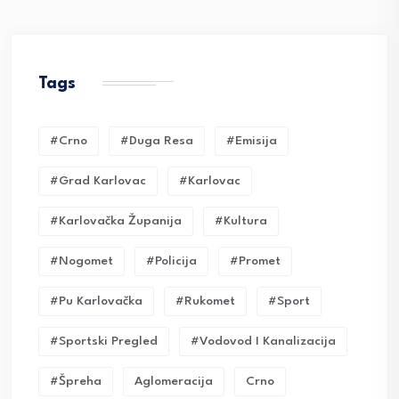
Tags
#crno
#duga Resa
#emisija
#grad Karlovac
#karlovac
#karlovačka Županija
#kultura
#nogomet
#policija
#promet
#pu Karlovačka
#rukomet
#sport
#sportski Pregled
#vodovod I Kanalizacija
#Špreha
Aglomeracija
Crno