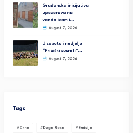
Građanska inicijativa
upozorava na
vandalizam i…
August 7, 2026
U subotu i nedjelju
“Pribićki susreti”…
August 7, 2026
Tags
#crno
#duga Resa
#emisija