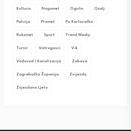
Kultura
Nogomet
Ogulin
Ozalj
Policija
Promet
Pu Karlovačka
Rukomet
Sport
Trend Mediji
Turnir
Vatrogasci
Vik
Vodovod I Kanalizacija
Zabava
Zagrebačka Županija
Zvijezda
Zvjezdano Ljeto