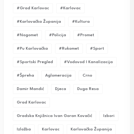
#grad Karlovac
#karlovac
#karlovačka Županija
#kultura
#nogomet
#policija
#promet
#pu Karlovačka
#rukomet
#sport
#sportski Pregled
#vodovod I Kanalizacija
#Špreha
Aglomeracija
Crno
Damir Mandić
Djeca
Duga Resa
Grad Karlovac
Gradska Knjižnica Ivan Goran Kovačić
Izbori
Izložba
Karlovac
Karlovačka Županija