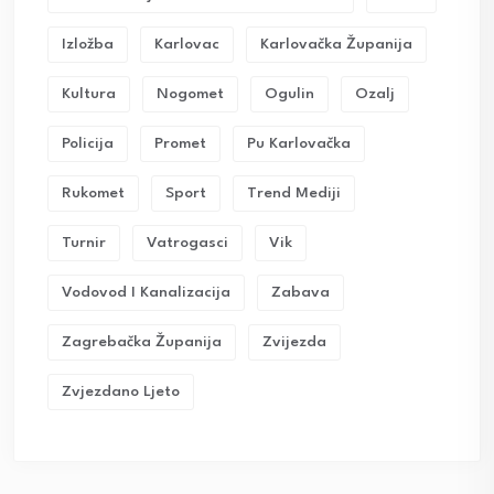
Izložba
Karlovac
Karlovačka Županija
Kultura
Nogomet
Ogulin
Ozalj
Policija
Promet
Pu Karlovačka
Rukomet
Sport
Trend Mediji
Turnir
Vatrogasci
Vik
Vodovod I Kanalizacija
Zabava
Zagrebačka Županija
Zvijezda
Zvjezdano Ljeto