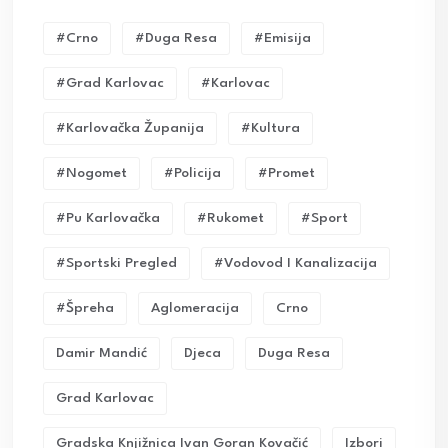
#crno
#duga Resa
#emisija
#grad Karlovac
#karlovac
#karlovačka Županija
#kultura
#nogomet
#policija
#promet
#pu Karlovačka
#rukomet
#sport
#sportski Pregled
#vodovod I Kanalizacija
#Špreha
Aglomeracija
Crno
Damir Mandić
Djeca
Duga Resa
Grad Karlovac
Gradska Knjižnica Ivan Goran Kovačić
Izbori