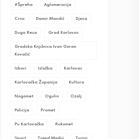
#Špreha
Aglomeracija
Crno
Damir Mandić
Djeca
Duga Resa
Grad Karlovac
Gradska Knjižnica Ivan Goran
Kovačić
Izbori
Izložba
Karlovac
Karlovačka Županija
Kultura
Nogomet
Ogulin
Ozalj
Policija
Promet
Pu Karlovačka
Rukomet
Sport
Trend Mediji
Turnir