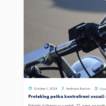
Andriana Baćurin
October 1, 2024
Crn
Proteklog petka kontrolirani vozači 
Policijski službenici su u petak, 27. rujna, na pod