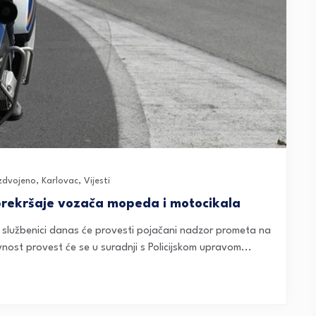
Izdvojeno
,
Karlovac
,
Vijesti
rekršaje vozača mopeda i motocikala
ki službenici danas će provesti pojačani nadzor prometa na
ost provest će se u suradnji s Policijskom upravom...