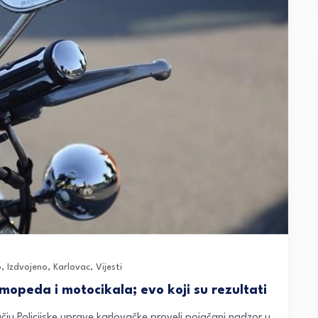
o
,
Izdvojeno
,
Karlovac
,
Vijesti
mopeda i motocikala; evo koji su rezultati
ručju Policijske uprave karlovačke proveli pojačani nadzor u