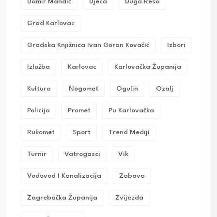
Damir Mandić
Djeca
Duga Resa
Grad Karlovac
Gradska Knjižnica Ivan Goran Kovačić
Izbori
Izložba
Karlovac
Karlovačka Županija
Kultura
Nogomet
Ogulin
Ozalj
Policija
Promet
Pu Karlovačka
Rukomet
Sport
Trend Mediji
Turnir
Vatrogasci
Vik
Vodovod I Kanalizacija
Zabava
Zagrebačka Županija
Zvijezda