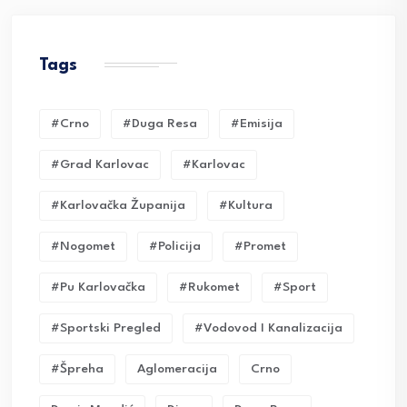
Tags
#crno
#duga Resa
#emisija
#grad Karlovac
#karlovac
#karlovačka Županija
#kultura
#nogomet
#policija
#promet
#pu Karlovačka
#rukomet
#sport
#sportski Pregled
#vodovod I Kanalizacija
#Špreha
Aglomeracija
Crno