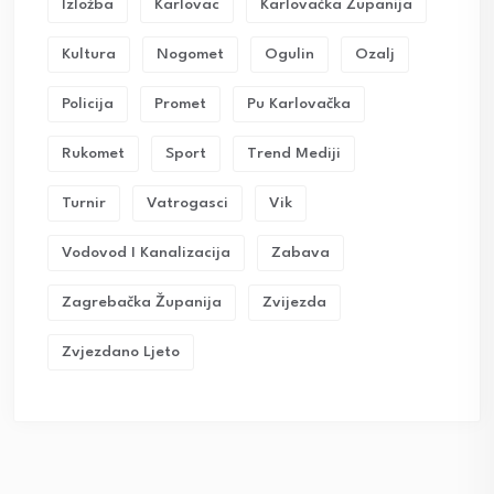
Izložba
Karlovac
Karlovačka Županija
Kultura
Nogomet
Ogulin
Ozalj
Policija
Promet
Pu Karlovačka
Rukomet
Sport
Trend Mediji
Turnir
Vatrogasci
Vik
Vodovod I Kanalizacija
Zabava
Zagrebačka Županija
Zvijezda
Zvjezdano Ljeto