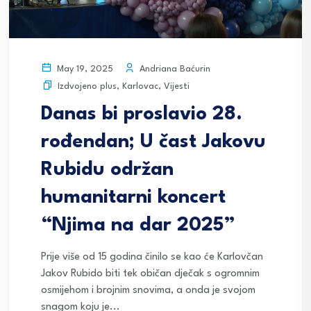
Andriana Baćurin
May 19, 2025
Izdvojeno plus
,
Karlovac
,
Vijesti
Danas bi proslavio 28.
rođendan; U čast Jakovu
Rubidu održan
humanitarni koncert
“Njima na dar 2025”
Prije više od 15 godina činilo se kao će Karlovčan
Jakov Rubido biti tek običan dječak s ogromnim
osmijehom i brojnim snovima, a onda je svojom
snagom koju je...