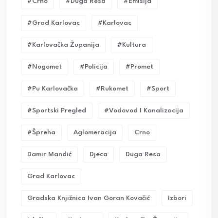
#crno
#duga Resa
#emisija
#grad Karlovac
#karlovac
#karlovačka Županija
#kultura
#nogomet
#policija
#promet
#pu Karlovačka
#rukomet
#sport
#sportski Pregled
#vodovod I Kanalizacija
#Špreha
Aglomeracija
Crno
Damir Mandić
Djeca
Duga Resa
Grad Karlovac
Gradska Knjižnica Ivan Goran Kovačić
Izbori