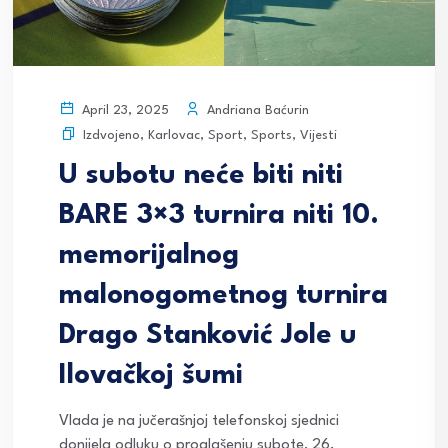
Andriana Baćurin
April 23, 2025
Izdvojeno
,
Karlovac
,
Sport
,
Sports
,
Vijesti
U subotu neće biti niti
BARE 3×3 turnira niti 10.
memorijalnog
malonogometnog turnira
Drago Stanković Jole u
Ilovačkoj šumi
Vlada je na jučerašnjoj telefonskoj sjednici
donijela odluku o proglašenju subote, 26.