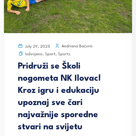
Andriana Baćurin
July 29, 2025
Izdvojeno
,
Sport
,
Sports
Pridruži se Školi
nogometa NK Ilovac!
Kroz igru i edukaciju
upoznaj sve čari
najvažnije sporedne
stvari na svijetu