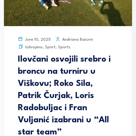
Andriana Baćurin
June 10, 2025
Izdvojeno
,
Sport
,
Sports
Ilovčani osvojili srebro i
broncu na turniru u
Viškovu; Roko Sila,
Patrik Čurjak, Loris
Radobuljac i Fran
Vuljanić izabrani u “All
star team”