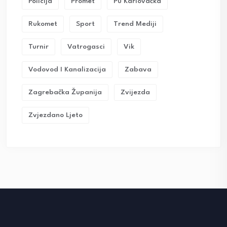
Policija
Promet
Pu Karlovačka
Rukomet
Sport
Trend Mediji
Turnir
Vatrogasci
Vik
Vodovod I Kanalizacija
Zabava
Zagrebačka Županija
Zvijezda
Zvjezdano Ljeto