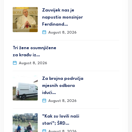
Zauvijek nas je
napustio monsinjor
Ferdinand…
August 8, 2026
Tri žene osumnjičene
za krađu iz…
August 8, 2026
Za brojna područja
mjesnih odbora
idući…
August 8, 2026
“Kak su lovili naši
stari”; ŠRD…
August 8, 2026