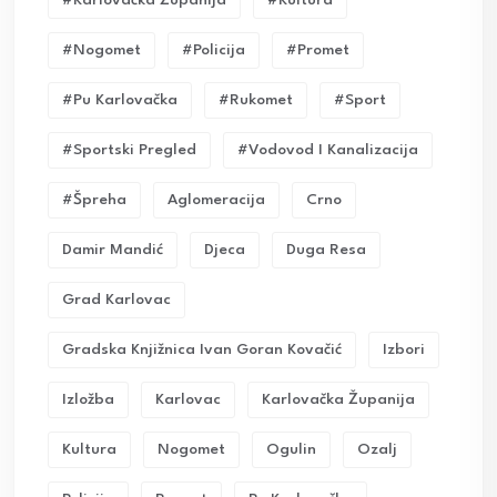
#nogomet
#policija
#promet
#pu Karlovačka
#rukomet
#sport
#sportski Pregled
#vodovod I Kanalizacija
#Špreha
Aglomeracija
Crno
Damir Mandić
Djeca
Duga Resa
Grad Karlovac
Gradska Knjižnica Ivan Goran Kovačić
Izbori
Izložba
Karlovac
Karlovačka Županija
Kultura
Nogomet
Ogulin
Ozalj