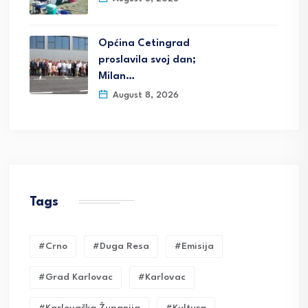
Općina Cetingrad
proslavila svoj dan;
Milan…
August 8, 2026
Tags
#crno
#duga Resa
#emisija
#grad Karlovac
#karlovac
#karlovačka Županija
#kultura