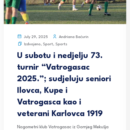
Andriana Baćurin
July 29, 2025
Izdvojeno
,
Sport
,
Sports
U subotu i nedjelju 73.
turnir “Vatrogasac
2025.”; sudjeluju seniori
Ilovca, Kupe i
Vatrogasca kao i
veterani Karlovca 1919
Nogometni klub Vatrogasac iz Gornjeg Mekušja