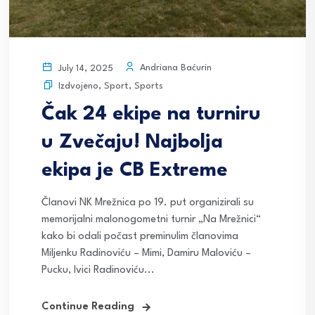
Andriana Baćurin
July 14, 2025
Izdvojeno
,
Sport
,
Sports
Čak 24 ekipe na turniru
u Zvečaju! Najbolja
ekipa je CB Extreme
Članovi NK Mrežnica po 19. put organizirali su
memorijalni malonogometni turnir „Na Mrežnici“
kako bi odali počast preminulim članovima
Miljenku Radinoviću – Mimi, Damiru Maloviću –
Pucku, Ivici Radinoviću...
Continue Reading