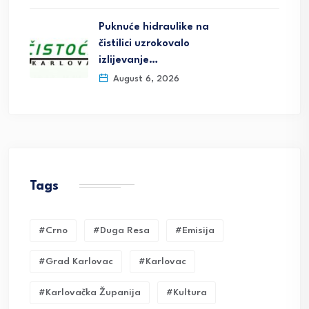
Puknuće hidraulike na
čistilici uzrokovalo
izlijevanje…
August 6, 2026
Tags
#crno
#duga Resa
#emisija
#grad Karlovac
#karlovac
#karlovačka Županija
#kultura