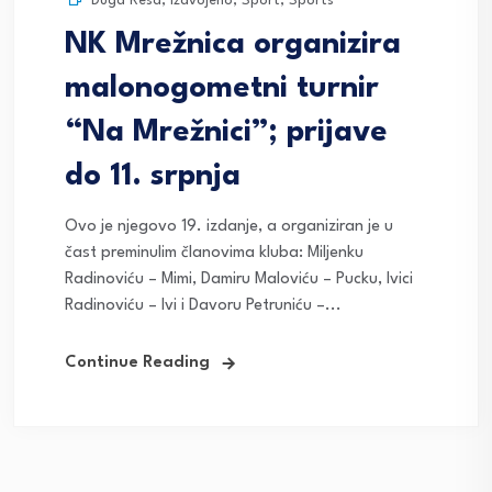
Duga Resa
,
Izdvojeno
,
Sport
,
Sports
NK Mrežnica organizira
malonogometni turnir
“Na Mrežnici”; prijave
do 11. srpnja
Ovo je njegovo 19. izdanje, a organiziran je u
čast preminulim članovima kluba: Miljenku
Radinoviću – Mimi, Damiru Maloviću – Pucku, Ivici
Radinoviću – Ivi i Davoru Petruniću –...
Continue Reading