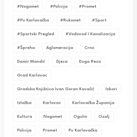
#nogomet
#policija
#promet
#pu Karlovačka
#rukomet
#sport
#sportski Pregled
#vodovod I Kanalizacija
#Špreha
Aglomeracija
Crno
Damir Mandić
Djeca
Duga Resa
Grad Karlovac
Gradska Knjižnica Ivan Goran Kovačić
Izbori
Izložba
Karlovac
Karlovačka Županija
Kultura
Nogomet
Ogulin
Ozalj
Policija
Promet
Pu Karlovačka