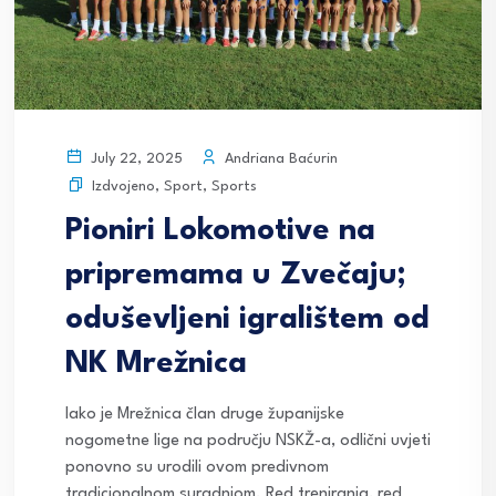
Andriana Baćurin
July 22, 2025
Izdvojeno
,
Sport
,
Sports
Pioniri Lokomotive na
pripremama u Zvečaju;
oduševljeni igralištem od
NK Mrežnica
Iako je Mrežnica član druge županijske
nogometne lige na području NSKŽ-a, odlični uvjeti
ponovno su urodili ovom predivnom
tradicionalnom suradnjom. Red treniranja, red