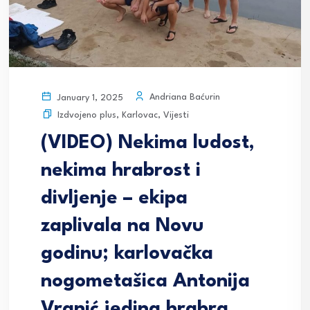
Andriana Baćurin
January 1, 2025
Izdvojeno plus
,
Karlovac
,
Vijesti
(VIDEO) Nekima ludost,
nekima hrabrost i
divljenje – ekipa
zaplivala na Novu
godinu; karlovačka
nogometašica Antonija
Vranić jedina hrabra