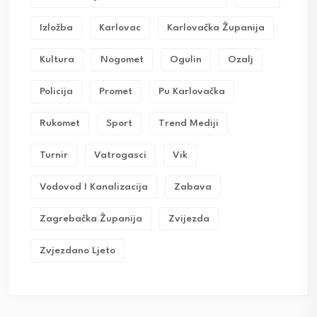
Izložba
Karlovac
Karlovačka Županija
Kultura
Nogomet
Ogulin
Ozalj
Policija
Promet
Pu Karlovačka
Rukomet
Sport
Trend Mediji
Turnir
Vatrogasci
Vik
Vodovod I Kanalizacija
Zabava
Zagrebačka Županija
Zvijezda
Zvjezdano Ljeto