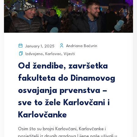
Andriana Baćurin
January 1, 2025
Izdvojeno
,
Karlovac
,
Vijesti
Od žendibe, završetka
fakulteta do Dinamovog
osvajanja prvenstva –
sve to žele Karlovčani i
Karlovčanke
Osim što su brojni Karlovčani, Karlovčanke i
posjetitelji iz drugih gradova Lijepe naše uživali u