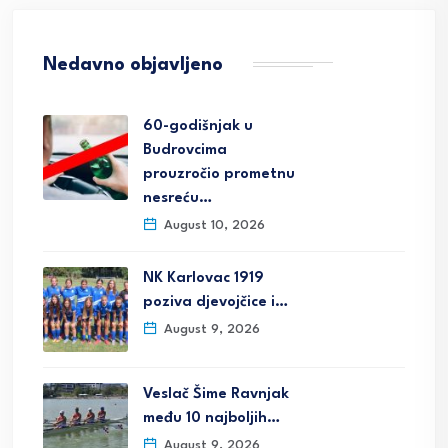
Nedavno objavljeno
60-godišnjak u
Budrovcima
prouzročio prometnu
nesreću…
August 10, 2026
NK Karlovac 1919
poziva djevojčice i…
August 9, 2026
Veslač Šime Ravnjak
među 10 najboljih…
August 9, 2026