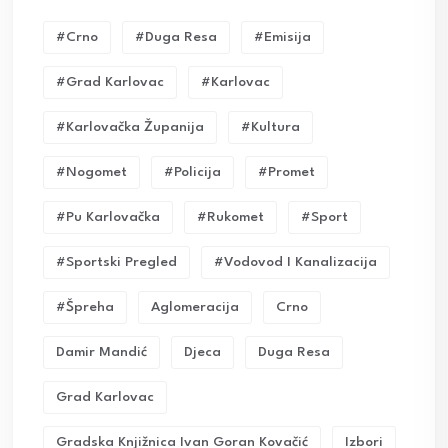
#crno
#duga Resa
#emisija
#grad Karlovac
#karlovac
#karlovačka Županija
#kultura
#nogomet
#policija
#promet
#pu Karlovačka
#rukomet
#sport
#sportski Pregled
#vodovod I Kanalizacija
#Špreha
Aglomeracija
Crno
Damir Mandić
Djeca
Duga Resa
Grad Karlovac
Gradska Knjižnica Ivan Goran Kovačić
Izbori