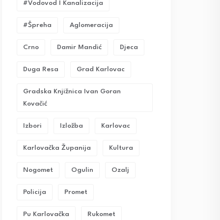
#vodovod I Kanalizacija
#Špreha
Aglomeracija
Crno
Damir Mandić
Djeca
Duga Resa
Grad Karlovac
Gradska Knjižnica Ivan Goran
Kovačić
Izbori
Izložba
Karlovac
Karlovačka Županija
Kultura
Nogomet
Ogulin
Ozalj
Policija
Promet
Pu Karlovačka
Rukomet