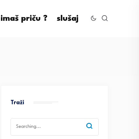
imaš priču ?
slušaj
Traži
Search
for: