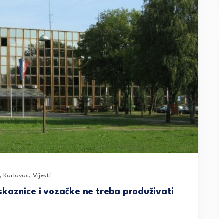
,
Karlovac
,
Vijesti
skaznice i vozačke ne treba produživati