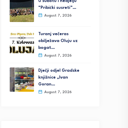
U subotu i nedjelju
“Pribićki susreti”…
August 7, 2026
Turanj večeras
obilježava Oluju uz
bogat…
August 7, 2026
Dječji odjel Gradske
knjižnice „Ivan
Goran…
August 7, 2026