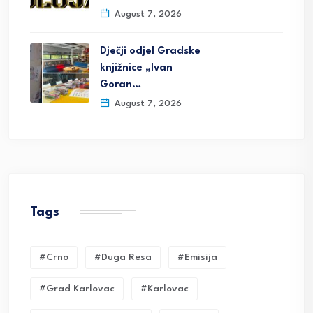
August 7, 2026
Dječji odjel Gradske
knjižnice „Ivan
Goran…
August 7, 2026
Tags
#crno
#duga Resa
#emisija
#grad Karlovac
#karlovac