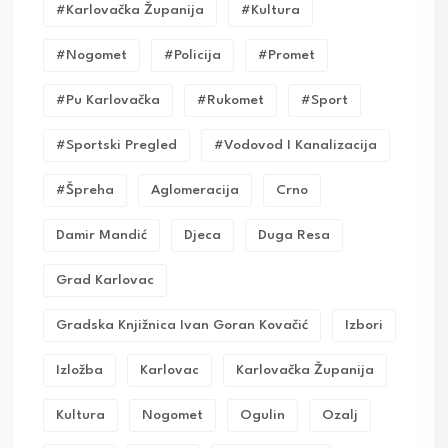
#karlovačka Županija
#kultura
#nogomet
#policija
#promet
#pu Karlovačka
#rukomet
#sport
#sportski Pregled
#vodovod I Kanalizacija
#Špreha
Aglomeracija
Crno
Damir Mandić
Djeca
Duga Resa
Grad Karlovac
Gradska Knjižnica Ivan Goran Kovačić
Izbori
Izložba
Karlovac
Karlovačka Županija
Kultura
Nogomet
Ogulin
Ozalj