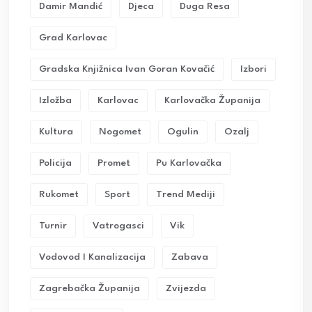
Damir Mandić
Djeca
Duga Resa
Grad Karlovac
Gradska Knjižnica Ivan Goran Kovačić
Izbori
Izložba
Karlovac
Karlovačka Županija
Kultura
Nogomet
Ogulin
Ozalj
Policija
Promet
Pu Karlovačka
Rukomet
Sport
Trend Mediji
Turnir
Vatrogasci
Vik
Vodovod I Kanalizacija
Zabava
Zagrebačka Županija
Zvijezda