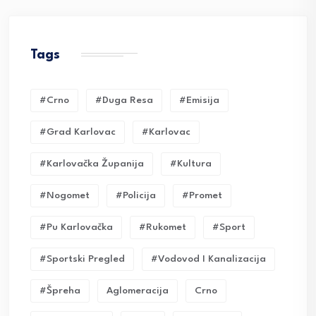
Tags
#crno
#duga Resa
#emisija
#grad Karlovac
#karlovac
#karlovačka Županija
#kultura
#nogomet
#policija
#promet
#pu Karlovačka
#rukomet
#sport
#sportski Pregled
#vodovod I Kanalizacija
#Špreha
Aglomeracija
Crno