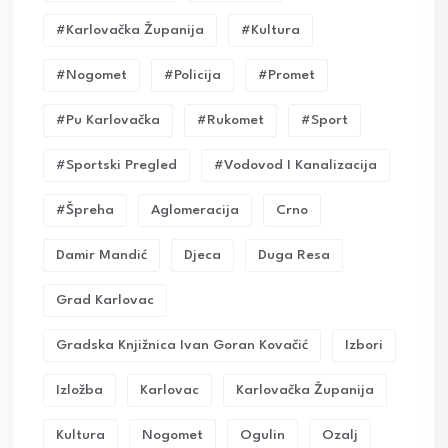
#karlovačka Županija
#kultura
#nogomet
#policija
#promet
#pu Karlovačka
#rukomet
#sport
#sportski Pregled
#vodovod I Kanalizacija
#Špreha
Aglomeracija
Crno
Damir Mandić
Djeca
Duga Resa
Grad Karlovac
Gradska Knjižnica Ivan Goran Kovačić
Izbori
Izložba
Karlovac
Karlovačka Županija
Kultura
Nogomet
Ogulin
Ozalj