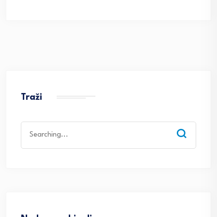
Traži
Search
for: