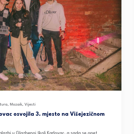
ltura
,
Mozaik
,
Vijesti
vac osvojila 3. mjesto na Višejezičnom
 glazbi u Glazbenoj školi Karlovac, a sada se opet