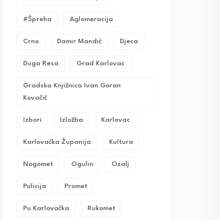
#Špreha
Aglomeracija
Crno
Damir Mandić
Djeca
Duga Resa
Grad Karlovac
Gradska Knjižnica Ivan Goran
Kovačić
Izbori
Izložba
Karlovac
Karlovačka Županija
Kultura
Nogomet
Ogulin
Ozalj
Policija
Promet
Pu Karlovačka
Rukomet