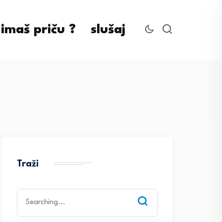
imaš priču ?
slušaj
Traži
Search
for: