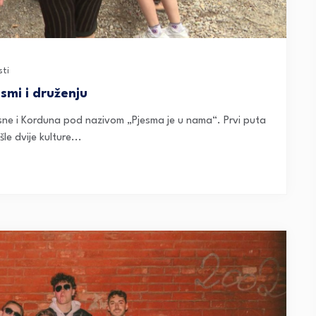
sti
smi i druženju
osne i Korduna pod nazivom „Pjesma je u nama“. Prvi puta
e dvije kulture...