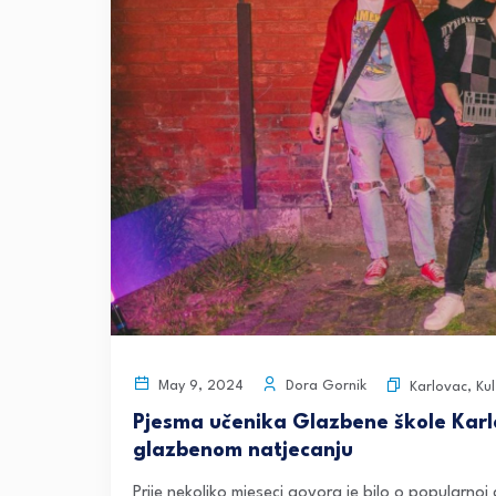
Dora Gornik
May 9, 2024
Karlovac
,
Ku
Pjesma učenika Glazbene škole Karlo
glazbenom natjecanju
Prije nekoliko mjeseci govora je bilo o popularnoj