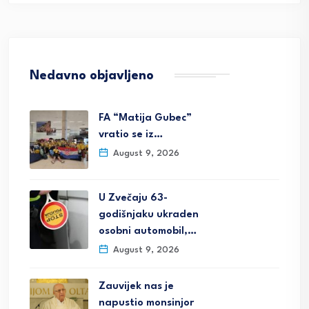
Nedavno objavljeno
FA “Matija Gubec”
vratio se iz…
August 9, 2026
U Zvečaju 63-
godišnjaku ukraden
osobni automobil,…
August 9, 2026
Zauvijek nas je
napustio monsinjor