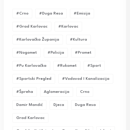
#crno
#duga Resa
#emisija
#grad Karlovac
#karlovac
#karlovačka Županija
#kultura
#nogomet
#policija
#promet
#pu Karlovačka
#rukomet
#sport
#sportski Pregled
#vodovod I Kanalizacija
#Špreha
Aglomeracija
Crno
Damir Mandić
Djeca
Duga Resa
Grad Karlovac