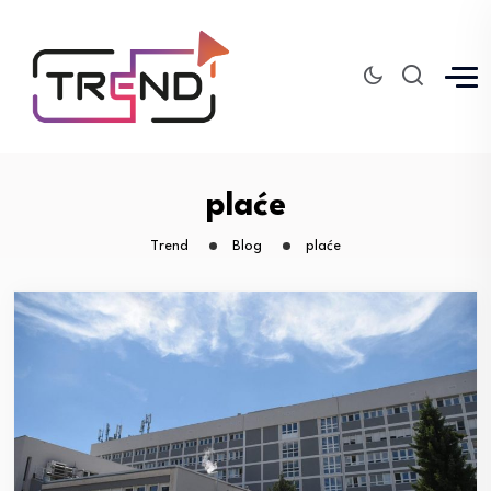
plaće
Trend
Blog
plaće