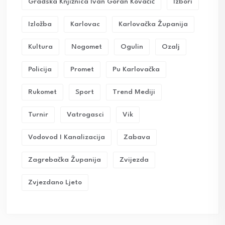
Gradska Knjižnica Ivan Goran Kovačić
Izbori
Izložba
Karlovac
Karlovačka Županija
Kultura
Nogomet
Ogulin
Ozalj
Policija
Promet
Pu Karlovačka
Rukomet
Sport
Trend Mediji
Turnir
Vatrogasci
Vik
Vodovod I Kanalizacija
Zabava
Zagrebačka Županija
Zvijezda
Zvjezdano Ljeto